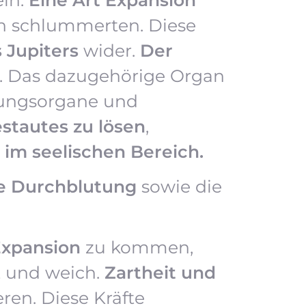
ten schlummerten. Diese
s
Jupiters
wider.
Der
. Das dazugehörige Organ
ftungsorgane und
stautes zu lösen
,
 im seelischen Bereich.
ie Durchblutung
sowie die
Expansion
zu kommen,
t und weich.
Zartheit und
ren. Diese Kräfte