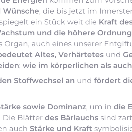
nd Wünsche
, die bis jetzt im Inners
spiegelt ein Stück weit die
Kraft de
achstum und die höhere Ordnung
es Organ, auch eines unserer Entgi
bedeutet Altes, Verhärtetes
und
Ge
eiden
;
wie im körperlichen als auch
den Stoffwechsel an
und
fördert d
 Stärke sowie Dominanz
, um in
die 
. Die Blätter
des Bärlauchs
sind zar
en auch
Stärke und Kraft
symbolisie