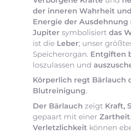
der inneren Wahrheit u
Energie der Ausdehnung
Jupiter
symbolisiert
das W
ist die
Leber
; unser größt
Speicherorgan.
Entgiften 
loszulassen und
auszusch
Körperlich regt Bärlauch 
Blutreinigung
.
Der Bärlauch
zeigt
Kraft,
gepaart mit einer
Zartheit
Verletzlichkeit
können eb