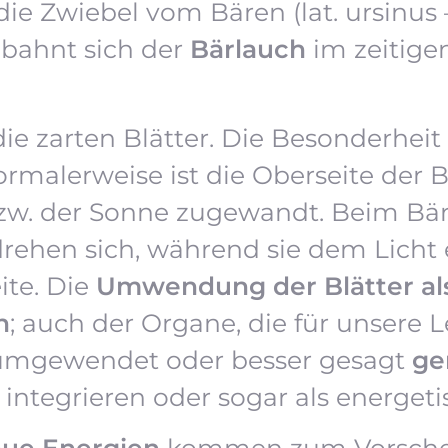
e Zwiebel vom Bären (lat. ursinus 
, bahnt sich der
Bärlauch
im zeitige
ie zarten Blätter. Die Besonderheit
malerweise ist die Oberseite der Bl
bzw. der Sonne zugewandt. Beim Bär
drehen sich, während sie dem Lich
ite. Die
Umwendung der Blätter al
n
; auch der Organe, die für unsere
 umgewendet oder besser gesagt
ge
 integrieren oder sogar als energe
ue Energien
kommen zum Vorsche