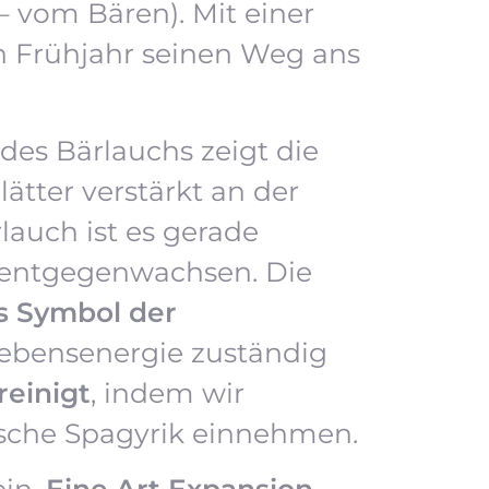
– vom Bären). Mit einer
n Frühjahr seinen Weg ans
 des Bärlauchs zeigt die
ätter verstärkt an der
lauch ist es gerade
t entgegenwachsen. Die
s Symbol der
 Lebensenergie zuständig
reinigt
, indem wir
tische Spagyrik einnehmen.
in.
Eine Art Expansion