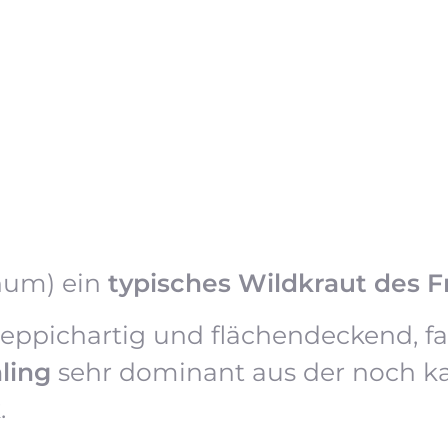
num) ein
typisches Wildkraut des F
 teppichartig und flächendeckend, f
ling
sehr dominant aus der noch k
.