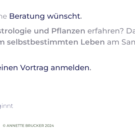
Beratung wünscht
ine
.
trologie und Pflanzen
erfahren? 
em selbstbestimmten Leben
am Sams
meinen Vortrag anmelden
.
ginnt
© ANNETTE BRUCKER 2024